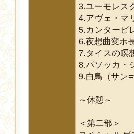
3.ユーモレ
4.アヴェ・
5.カンタービ
6.夜想曲変ホ
7.タイスの瞑
8.パソッカ
9.白鳥（サン
～休憩～
＜第二部＞